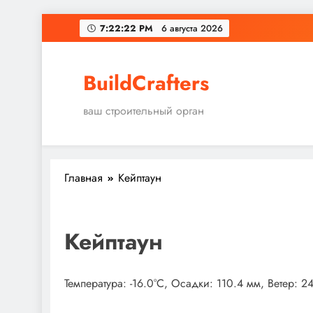
Перейти
7:22:22 PM
6 августа 2026
к
содержимому
BuildCrafters
ваш строительный орган
Главная
Кейптаун
Кейптаун
Температура: -16.0°C, Осадки: 110.4 мм, Ветер: 