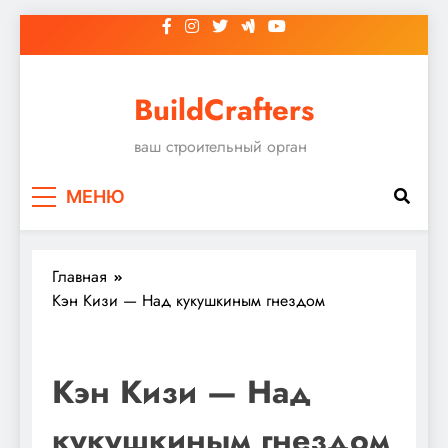
Перейти
к
содержимому
BuildCrafters
ваш строительный орган
МЕНЮ
Главная
Кэн Кизи — Над кукушкиным гнездом
Кэн Кизи — Над
кукушкиным гнездом