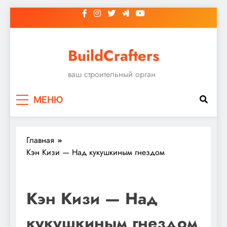
Перейти
к
содержимому
BuildCrafters
ваш строительный орган
МЕНЮ
Главная
Кэн Кизи — Над кукушкиным гнездом
Кэн Кизи — Над
кукушкиным гнездом