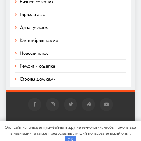
Бизнес советник
Гараж и авто
Дача, участок
Как выбрать гаджет
Новости плюс
Ремонт и отделка
Строим дом сами
Digital Newspaper - многофункциональная тема
Этот сайт использует куки-файлы и другие технологии, чтобы помочь вам
WordPress для новостей 2026. Powered By
.
BlazeThemes
в навигации, а также предоставить лучший пользовательский опыт.
OK