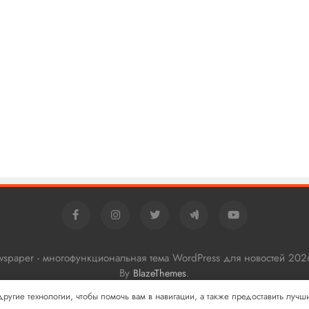
ewspaper - многофункциональная тема WordPress для новостей 202
By
.
BlazeThemes
 другие технологии, чтобы помочь вам в навигации, а также предоставить луч