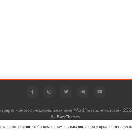
ewspaper - многофункциональная тема WordPress для новостей 202
By
.
BlazeThemes
 другие технологии, чтобы помочь вам в навигации, а также предоставить луч