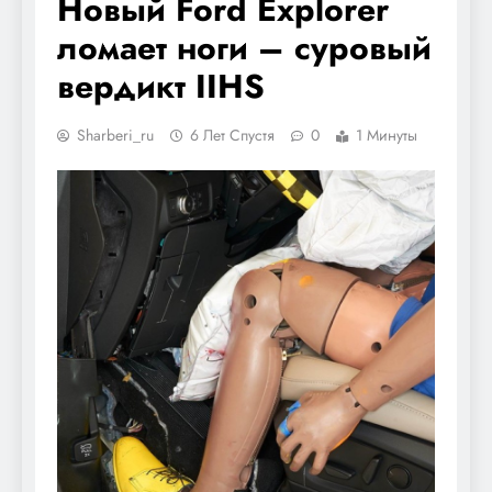
Новый Ford Explorer
ломает ноги – суровый
вердикт IIHS
Sharberi_ru
6 Лет Спустя
0
1 Минуты