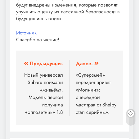
будут внедрены изменения, которые позволят
улучшить оценку их пассивной безопасности в
будущих испытаниях.
Источник
Спасибо за чтение!
Навигация
Предыдущая:
Далее:
по
Новый универсал
«Суперзмей»
Subaru поймали
передаёт привет
записям
«живьём».
«Молнии»:
Модель первой
очередной
получила
маслтрак от Shelby
«оппозитник» 1.8
стал серийным