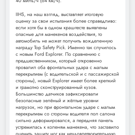
40 миль/ч (64 км/ч).
IIHS, на наш взгляд, выставляет итоговую
оценку за свои испытания более справедливо:
если хотя бы в одном краш-тесте выявлены
опасные для манекенов воздействия, то
автомобиль не может получить вожделенную
награду Top Safety Pick. Именно так случилось
с новым Ford Explorer. По сравнению с
предшественником, который откровенно
провалил оба фронтальных удара с малым
перекрытием (с водительской и с пассажирской
стороны), новый Explorer имеет более крепкий
и грамотно сконструированный кузов.
Большинство датчиков зафиксировали
безопасные зелёный и жёлтые уровни
нагрузок, но при фронтальном ударе с малым
перекрытием со стороны водителя пол салона
сильно деформировался, а передняя панель
устремилась к коленям манекена, что заставило
оценить защиту ног как неудовлетворительную