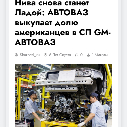
Нива снова станет
Ладой: АВТОВАЗ
выкупает долю
американцев в СП GM-
АВТОВАЗ
Sharberi_ru
6 Лет Спустя
0
1 Минуты