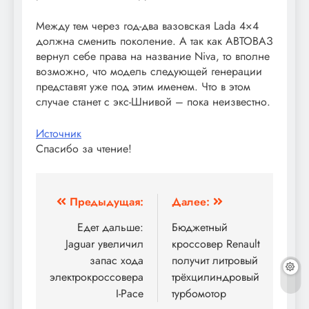
Между тем через год-два вазовская Lada 4×4
должна сменить поколение. А так как АВТОВАЗ
вернул себе права на название Niva, то вполне
возможно, что модель следующей генерации
представят уже под этим именем. Что в этом
случае станет с экс-Шнивой – пока неизвестно.
Источник
Спасибо за чтение!
Навигация
Предыдущая:
Далее:
по
Едет дальше:
Бюджетный
Jaguar увеличил
кроссовер Renault
записям
запас хода
получит литровый
электрокроссовера
трёхцилиндровый
I-Pace
турбомотор