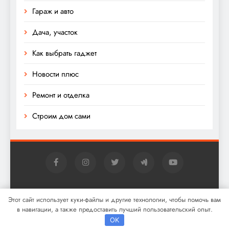
Гараж и авто
Дача, участок
Как выбрать гаджет
Новости плюс
Ремонт и отделка
Строим дом сами
Digital Newspaper - многофункциональная тема
Этот сайт использует куки-файлы и другие технологии, чтобы помочь вам
WordPress для новостей 2026. Powered By
.
BlazeThemes
в навигации, а также предоставить лучший пользовательский опыт.
OK