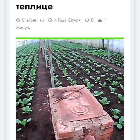
теплице
Sharberi_ru
4 Года Спустя
0
1
Минуты