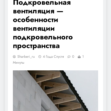
Подкровельная
вентиляция —
особенности
вентиляции
подкровельного
пространства
Sharberi_ru
4 Года Спустя
0
1
Минуты