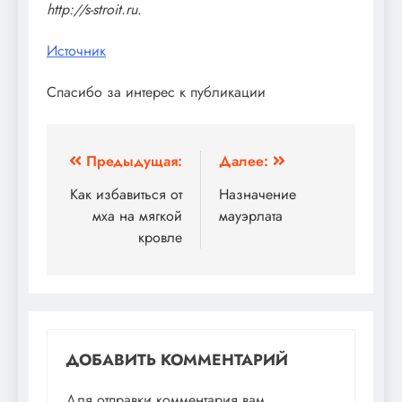
http://s-stroit.ru
.
Источник
Спасибо за интерес к публикации
Навигация
Предыдущая:
Далее:
по
Как избавиться от
Назначение
мха на мягкой
мауэрлата
записям
кровле
ДОБАВИТЬ КОММЕНТАРИЙ
Для отправки комментария вам