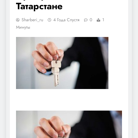
Татарстане
Sharberi_ru
4 Года Спустя
0
1
Минуты