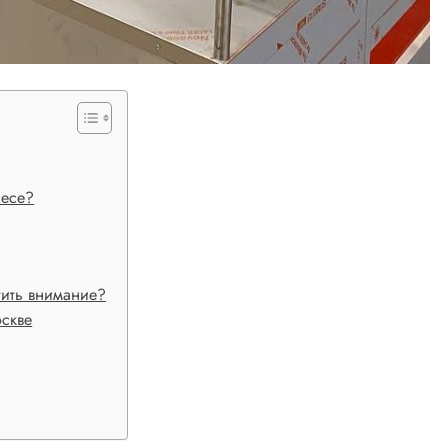
несе?
тить внимание?
скве