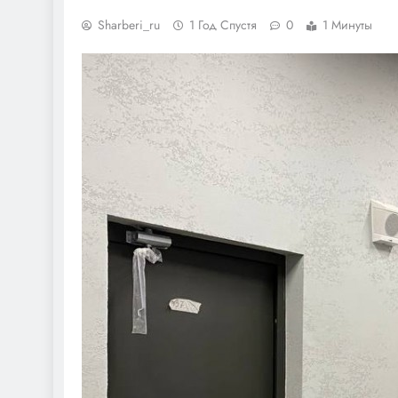
Sharberi_ru
1 Год Спустя
0
1 Минуты