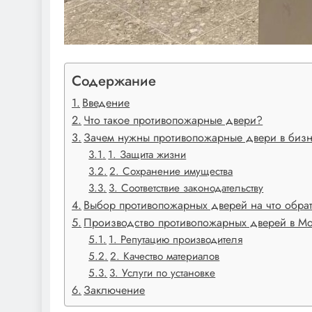
Содержание
Введение
Что такое противопожарные двери?
Зачем нужны противопожарные двери в биз
1. Защита жизни
2. Сохранение имущества
3. Соответствие законодательству
Выбор противопожарных дверей на что обра
Производство противопожарных дверей в Мо
1. Репутацию производителя
2. Качество материалов
3. Услуги по установке
Заключение