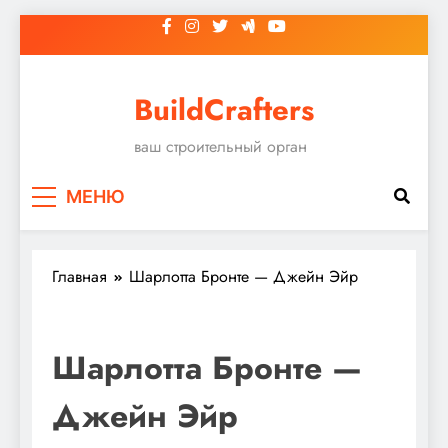
Перейти
к
содержимому
BuildCrafters
ваш строительный орган
МЕНЮ
Главная
Шарлотта Бронте — Джейн Эйр
Шарлотта Бронте —
Джейн Эйр