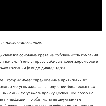
 и привилегированные.
едставляют основные права на собственность компании
енных акций имеют право выбирать совет директоров и
ходах компании (в виде дивидендов).
лец которых имеет определенные привилегии по
илегии могут выражаться в получении фиксированных
ных акций могут иметь преимущественное право на
чае ликвидации. Но обычно за вышеуказанные
ций лишены права голоса на собраниях акционеров.