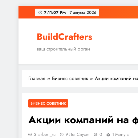
Перейти
7:11:08 PM
7 августа 2026
к
содержимому
BuildCrafters
ваш строительный орган
Главная
Бизнес советник
Акции компаний на
БИЗНЕС СОВЕТНИК
Акции компаний на 
Sharberi_ru
9 Лет Спустя
0
1 Минуты