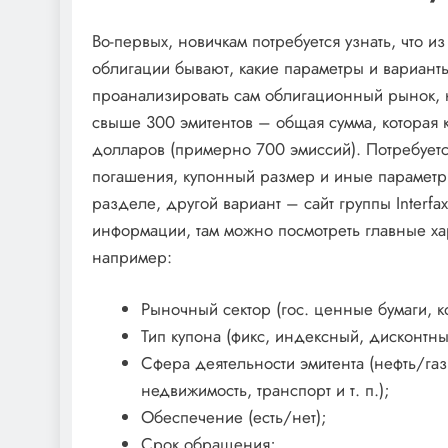
Во-первых, новичкам потребуется узнать, что и
облигации бывают, какие параметры и вариан
проанализировать сам облигационный рынок, 
свыше 300 эмитентов – общая сумма, которая 
долларов (примерно 700 эмиссий). Потребуется
погашения, купонный размер и иные параметр
разделе, другой вариант – сайт группы Interf
информации, там можно посмотреть главные хар
например:
Рыночный сектор (гос. ценные бумаги, 
Тип купона (фикс, индексный, дисконтный 
Сфера деятельности эмитента (нефть/га
недвижимость, транспорт и т. п.);
Обеспечение (есть/нет);
Срок обращения;