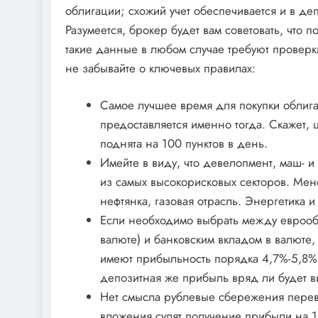
облигации; схожий учет обеспечивается и в деп
Разумеется, брокер будет вам советовать, что п
такие данные в любом случае требуют проверки
не забывайте о ключевых правилах:
Самое лучшее время для покупки облиг
предоставляется именно тогда. Скажет, ц
поднята на 100 пунктов в день.
Имейте в виду, что девелопмент, маш- и
из самых высокорисковых секторов. Мен
нефтянка, газовая отрасль. Энергетика 
Если необходимо выбрать между еврооб
валюте) и банковским вкладом в валюте
имеют прибыльность порядка 4,7%-5,8% 
депозитная же прибыль вряд ли будет 
Нет смысла рублевые сбережения перев
вложения сулят получение прибыли на 1