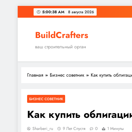
Перейти
5:00:39 AM
8 августа 2026
к
содержимому
BuildCrafters
ваш строительный орган
Главная
Бизнес советник
Как купить облигац
БИЗНЕС СОВЕТНИК
Как купить облигаци
Sharberi_ru
9 Лет Спустя
0
1 Минуты