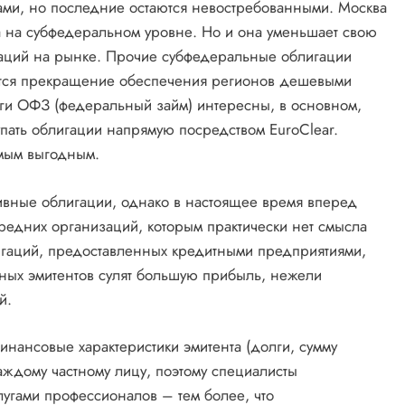
гами, но последние остаются невостребованными. Москва
а на субфедеральном уровне. Но и она уменьшает свою
аций на рынке. Прочие субфедеральные облигации
ется прекращение обеспечения регионов дешевыми
аги ОФЗ (федеральный займ) интересны, в основном,
пать облигации напрямую посредством EuroClear.
амым выгодным.
ивные облигации, однако в настоящее время вперед
редних организаций, которым практически нет смысла
блигаций, предоставленных кредитными предприятиями,
тных эмитентов сулят большую прибыль, нежели
й.
инансовые характеристики эмитента (долги, сумму
 каждому частному лицу, поэтому специалисты
лугами профессионалов – тем более, что