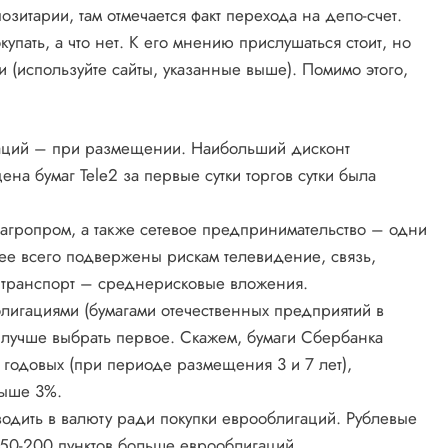
озитарии, там отмечается факт перехода на депо-счет.
окупать, а что нет. К его мнению прислушаться стоит, но
 (используйте сайты, указанные выше). Помимо этого,
аций – при размещении. Наибольший дисконт
ена бумаг Tele2 за первые сутки торгов сутки была
 агропром, а также сетевое предпринимательство – одни
ее всего подвержены рискам телевидение, связь,
и транспорт – среднерисковые вложения.
лигациями (бумагами отечественных предприятий в
, лучше выбрать первое. Скажем, бумаги Сбербанка
годовых (при периоде размещения 3 и 7 лет),
выше 3%.
одить в валюту ради покупки еврооблигаций. Рублевые
50-200 пунктов больше еврооблигаций.