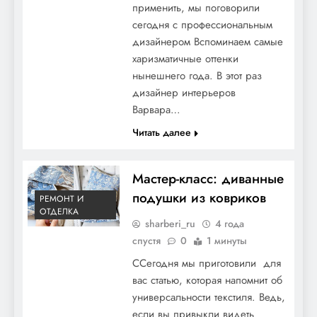
применить, мы поговорили
сегодня с профессиональным
дизайнером Вспоминаем самые
харизматичные оттенки
нынешнего года. В этот раз
дизайнер интерьеров
Варвара…
Читать далее
Мастер-класс: диванные
подушки из ковриков
РЕМОНТ И
ОТДЕЛКА
sharberi_ru
4 года
спустя
0
1 минуты
ССегодня мы приготовили для
вас статью, которая напомнит об
универсальности текстиля. Ведь,
если вы привыкли видеть