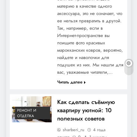
материю в качестве одного
аксессуара, это не означает, что
ее нельзя превратить в другой.
Так, например, если в
Интернет-пространстве вы
поищите фото красивых
марокканских ковров, вероятно,
найдете и наволочки для
подушек из них. Мы нашли для
вас, уважаемые читатели,…
Читать далее
Как сделать съёмную
квартиру уютной: 10
РЕМОНТ И
ОТДЕЛКА
полезных советов
sharberi_ru
4 года
спустя
0
1 минуты