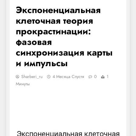
Экспоненциальная
клеточная теория
прокрастинации:
фазовая
синхронизация карты
и импульсы
Sharberi_ru
4 Месяца Спустя
0
1
Минуты