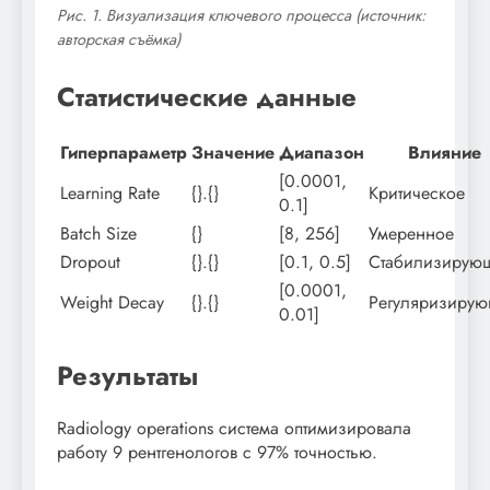
Рис. 1. Визуализация ключевого процесса (источник:
авторская съёмка)
Статистические данные
Гиперпараметр
Значение
Диапазон
Влияние
[0.0001,
Learning Rate
{}.{}
Критическое
0.1]
Batch Size
{}
[8, 256]
Умеренное
Dropout
{}.{}
[0.1, 0.5]
Стабилизирую
[0.0001,
Weight Decay
{}.{}
Регуляризиру
0.01]
Результаты
Radiology operations система оптимизировала
работу 9 рентгенологов с 97% точностью.