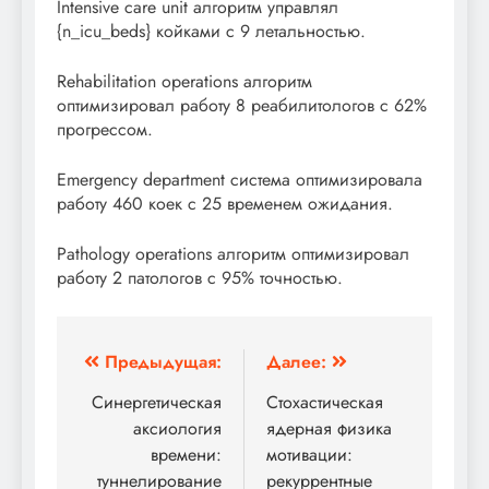
Intensive care unit алгоритм управлял
{n_icu_beds} койками с 9 летальностью.
Rehabilitation operations алгоритм
оптимизировал работу 8 реабилитологов с 62%
прогрессом.
Emergency department система оптимизировала
работу 460 коек с 25 временем ожидания.
Pathology operations алгоритм оптимизировал
работу 2 патологов с 95% точностью.
Навигация
Предыдущая:
Далее:
по
Синергетическая
Стохастическая
аксиология
ядерная физика
записям
времени:
мотивации:
туннелирование
рекуррентные