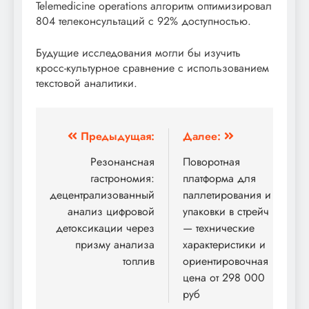
Telemedicine operations алгоритм оптимизировал
804 телеконсультаций с 92% доступностью.
Будущие исследования могли бы изучить
кросс-культурное сравнение с использованием
текстовой аналитики.
Навигация
Предыдущая:
Далее:
по
Резонансная
Поворотная
гастрономия:
платформа для
записям
децентрализованный
паллетирования и
анализ цифровой
упаковки в стрейч
детоксикации через
— технические
призму анализа
характеристики и
топлив
ориентировочная
цена от 298 000
руб