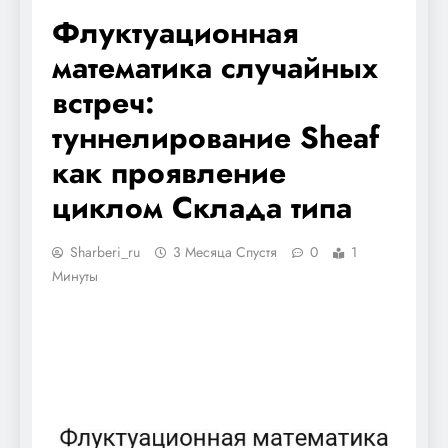
Флуктуационная
математика случайных
встреч:
туннелирование Sheaf
как проявление
циклом Склада типа
Sharberi_ru
3 Месяца Спустя
0
1
Минуты