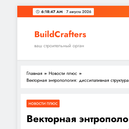
Перейти
6:18:47 AM
7 августа 2026
к
содержимому
BuildCrafters
ваш строительный орган
Главная
Новости плюс
Векторная энтропология: диссипативная структура
НОВОСТИ ПЛЮС
Векторная энтрополо