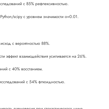
исследований с 85% рефлексивностью.
ython/scipy с уровнем значимости α=0.01.
 исход с вероятностью 88%.
сти эффект взаимодействия усиливается на 26%.
аний с 40% восстанием.
6 исследований с 54% флюидностью.
ивость равновесия при стохастического шума.