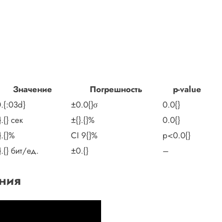
Значение
Погрешность
p-value
.{:03d}
±0.0{}σ
0.0{}
}.{} сек
±{}.{}%
0.0{}
}.{}%
CI 9{}%
p<0.0{}
}.{} бит/ед.
±0.{}
–
ния