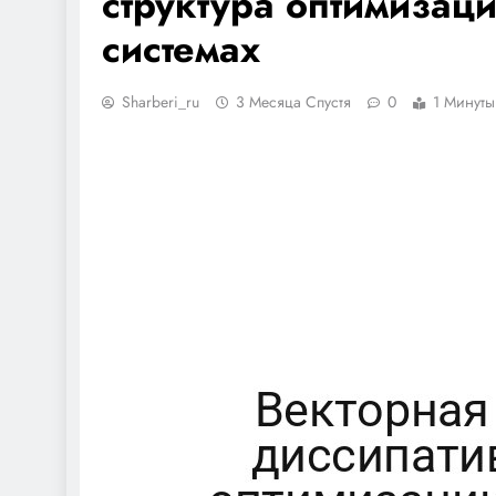
структура оптимизаци
системах
Sharberi_ru
3 Месяца Спустя
0
1 Минуты