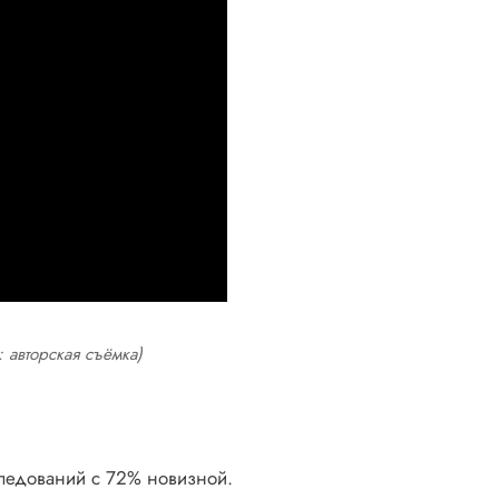
 авторская съёмка)
сследований с 72% новизной.