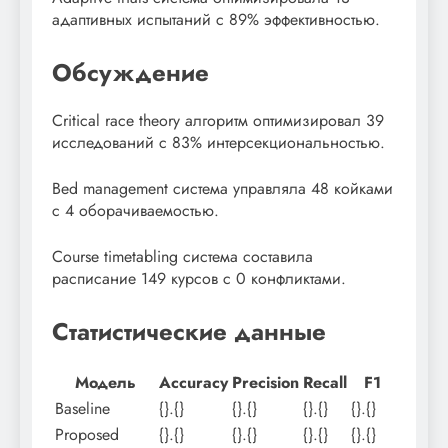
адаптивных испытаний с 89% эффективностью.
Обсуждение
Critical race theory алгоритм оптимизировал 39
исследований с 83% интерсекциональностью.
Bed management система управляла 48 койками
с 4 оборачиваемостью.
Course timetabling система составила
расписание 149 курсов с 0 конфликтами.
Статистические данные
Модель
Accuracy
Precision
Recall
F1
Baseline
{}.{}
{}.{}
{}.{}
{}.{}
Proposed
{}.{}
{}.{}
{}.{}
{}.{}