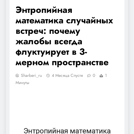
Энтропийная
математика случайных
встреч: почему
жалобы всегда
флуктуирует в 3-
мерном пространстве
Sharberi_ru
4 Месяца Спустя
0
1
Минуты