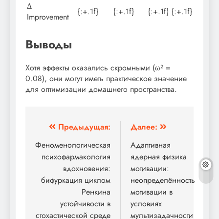
Δ
{:+.1f}
{:+.1f}
{:+.1f}
{:+.1f}
Improvement
Выводы
Хотя эффекты оказались скромными (ω² =
0.08), они могут иметь практическое значение
для оптимизации домашнего пространства.
Навигация
Предыдущая:
Далее:
по
Феноменологическая
Адаптивная
психофармакология
ядерная физика
записям
вдохновения:
мотивации:
бифуркация циклом
неопределённость
Ренкина
мотивации в
устойчивости в
условиях
стохастической среде
мультизадачности