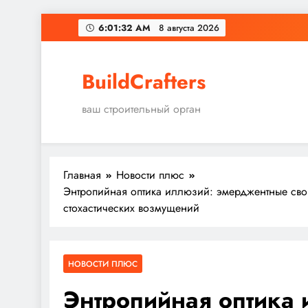
Перейти
6:01:33 AM
8 августа 2026
к
содержимому
BuildCrafters
ваш строительный орган
Главная
Новости плюс
Энтропийная оптика иллюзий: эмерджентные сво
стохастических возмущений
НОВОСТИ ПЛЮС
Энтропийная оптика