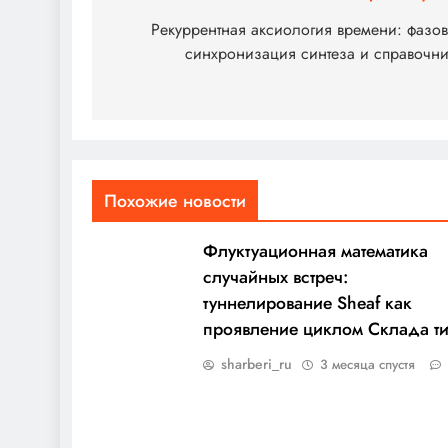
по
Рекуррентная аксиология времени: фазо
синхронизация синтеза и справочн
записям
Похожие новости
Флуктуационная математика
случайных встреч:
туннелирование Sheaf как
проявление циклом Склада т
sharberi_ru
3 месяца спустя