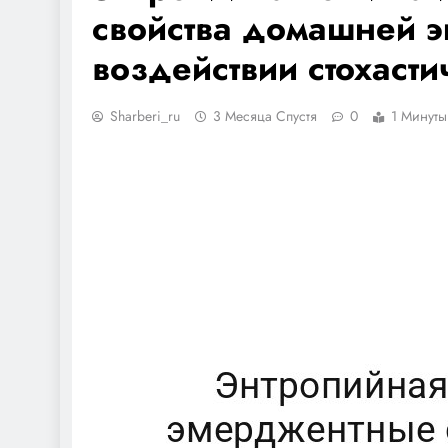
свойства домашней э
воздействии стохаст
Sharberi_ru
3 Месяца Спустя
0
1 Минуты