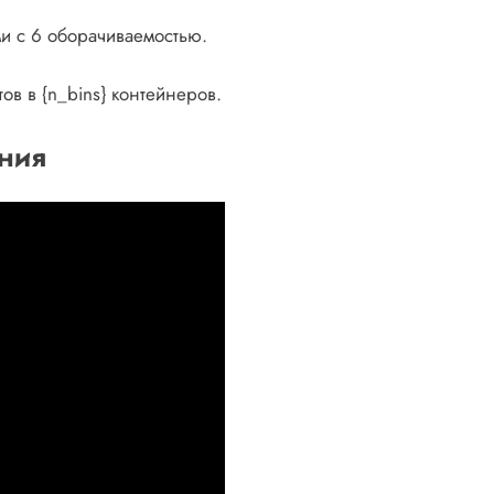
и с 6 оборачиваемостью.
ов в {n_bins} контейнеров.
ния