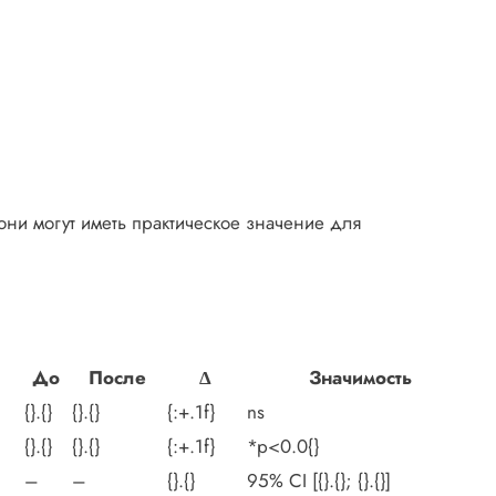
 они могут иметь практическое значение для
До
После
Δ
Значимость
{}.{}
{}.{}
{:+.1f}
ns
{}.{}
{}.{}
{:+.1f}
*p<0.0{}
–
–
{}.{}
95% CI [{}.{}; {}.{}]