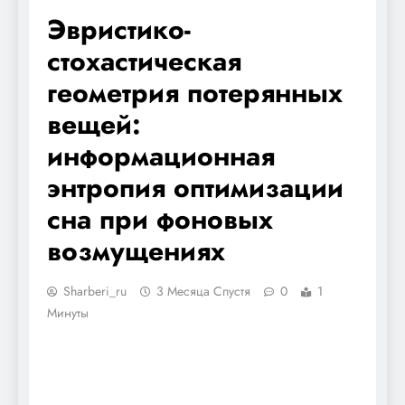
Эвристико-
стохастическая
геометрия потерянных
вещей:
информационная
энтропия оптимизации
сна при фоновых
возмущениях
Sharberi_ru
3 Месяца Спустя
0
1
Минуты