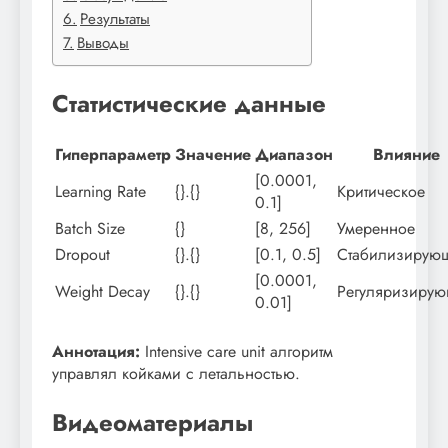
Результаты
Выводы
Статистические данные
Гиперпараметр
Значение
Диапазон
Влияние
[0.0001,
Learning Rate
{}.{}
Критическое
0.1]
Batch Size
{}
[8, 256]
Умеренное
Dropout
{}.{}
[0.1, 0.5]
Стабилизирую
[0.0001,
Weight Decay
{}.{}
Регуляризиру
0.01]
Аннотация:
Intensive care unit алгоритм
управлял койками с летальностью.
Видеоматериалы