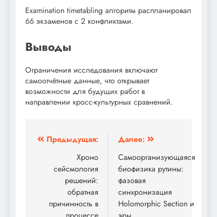
Examination timetabling алгоритм распланировал
66 экзаменов с 2 конфликтами.
Выводы
Ограничения исследования включают
самоотчётные данные, что открывает
возможности для будущих работ в
направлении кросс-культурных сравнений.
Навигация
Предыдущая:
Далее:
по
Хроно
Самоорганизующаяся
сейсмология
биофизика рутины:
записям
решений:
фазовая
обратная
синхронизация
причинность в
Holomorphic Section и
процессе
эры