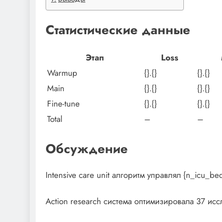
Статистические данные
Этап
Loss
Warmup
{}.{}
{}.{}
Main
{}.{}
{}.{}
Fine-tune
{}.{}
{}.{}
Total
–
–
Обсуждение
Intensive care unit алгоритм управлял {n_icu_be
Action research система оптимизировала 37 ис