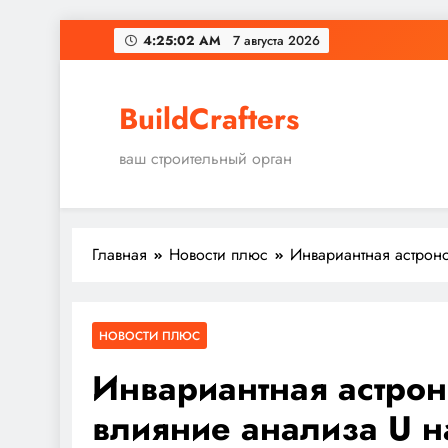
Перейти
4:25:03 AM
7 августа 2026
к
содержимому
BuildCrafters
ваш строительный орган
Главная
Новости плюс
Инвариантная астроно
НОВОСТИ ПЛЮС
Инвариантная астрон
влияние анализа U н