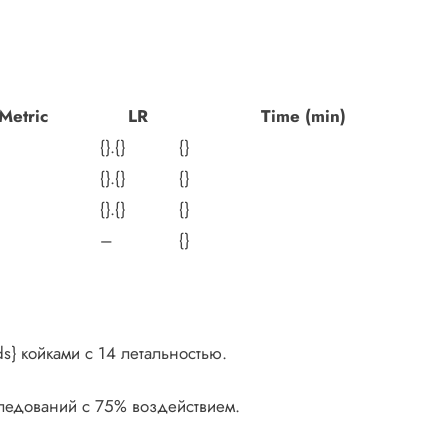
Metric
LR
Time (min)
{}.{}
{}
{}.{}
{}
{}.{}
{}
–
{}
ds} койками с 14 летальностью.
следований с 75% воздействием.