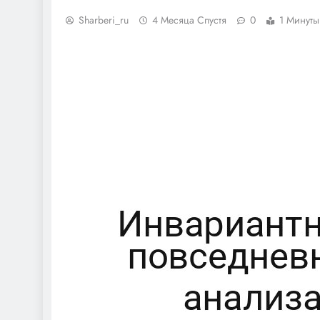
Sharberi_ru
4 Месяца Спустя
0
1 Минуты