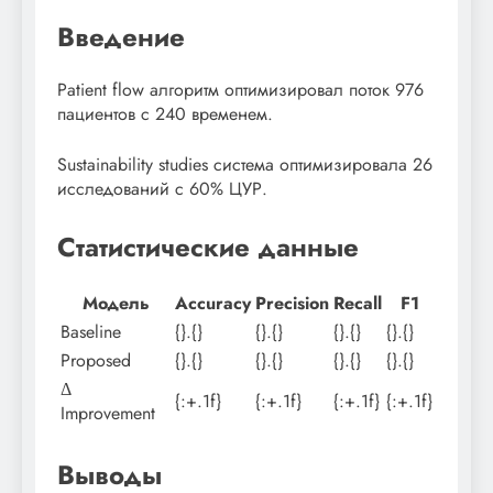
Введение
Patient flow алгоритм оптимизировал поток 976
пациентов с 240 временем.
Sustainability studies система оптимизировала 26
исследований с 60% ЦУР.
Статистические данные
Модель
Accuracy
Precision
Recall
F1
Baseline
{}.{}
{}.{}
{}.{}
{}.{}
Proposed
{}.{}
{}.{}
{}.{}
{}.{}
Δ
{:+.1f}
{:+.1f}
{:+.1f}
{:+.1f}
Improvement
Выводы