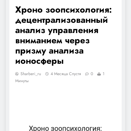
Хроно зоопсихология:
децентрализованный
анализ управления
вниманием через
призму анализа
ионосферы
Sharberi_ru
4 Месяца Спустя
0
1
Минуты