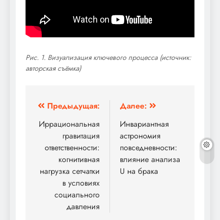
Рис. 1. Визуализация ключевого процесса (источник:
авторская съёмка)
Навигация
Предыдущая:
Далее:
по
Иррациональная
Инвариантная
гравитация
астрономия
записям
ответственности:
повседневности:
когнитивная
влияние анализа
нагрузка сетчатки
U на брака
в условиях
социального
давления