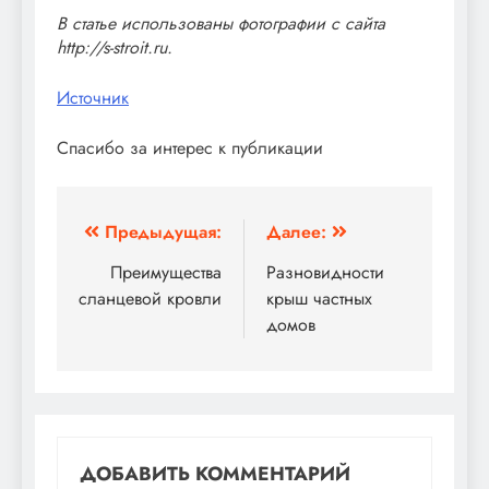
В статье использованы фотографии с сайта
http://s-stroit.ru
.
Источник
Спасибо за интерес к публикации
Навигация
Предыдущая:
Далее:
по
Преимущества
Разновидности
сланцевой кровли
крыш частных
записям
домов
ДОБАВИТЬ КОММЕНТАРИЙ