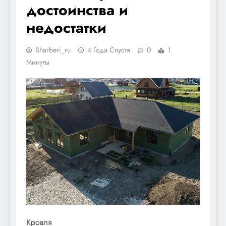
достоинства и
недостатки
Sharberi_ru
4 Года Спустя
0
1
Минуты
Кровля