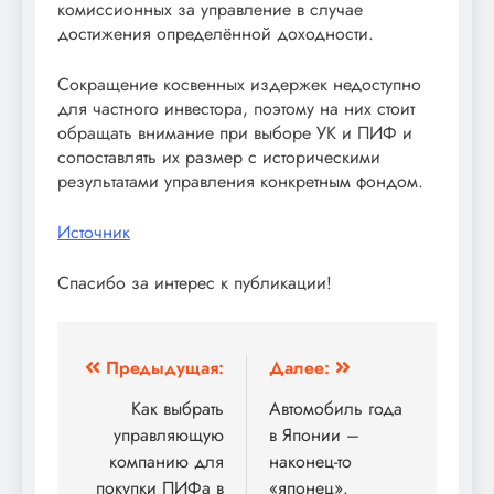
комиссионных за управление в случае
достижения определённой доходности.
Сокращение косвенных издержек недоступно
для частного инвестора, поэтому на них стоит
обращать внимание при выборе УК и ПИФ и
сопоставлять их размер с историческими
результатами управления конкретным фондом.
Источник
Спасибо за интерес к публикации!
Навигация
Предыдущая:
Далее:
по
Как выбрать
Автомобиль года
управляющую
в Японии –
записям
компанию для
наконец-то
покупки ПИФа в
«японец».