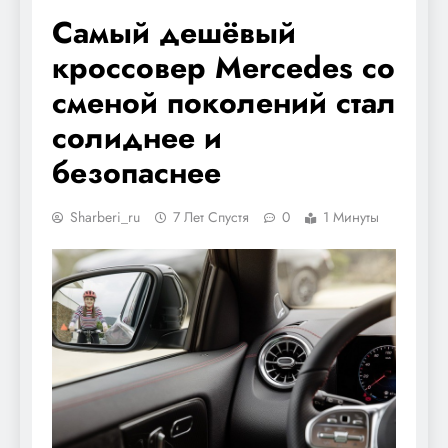
Самый дешёвый
кроссовер Mercedes со
сменой поколений стал
солиднее и
безопаснее
Sharberi_ru
7 Лет Спустя
0
1 Минуты