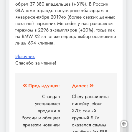
обрел 37 380 владельцев (+31%). В России
GLA тоже гораздо популярнее «баварца»: в
январе-сентябре 2019-го (более свежих данных
пока нет) паркетник Mercedes у нас разошелся
тиражом в 2296 экземпляров (+20%), тогда как
на BMW X2 за тот же период выбор остановили
лишь 694 клиента.
Источник
Спасибо за чтение!
Навигация
Предыдущая:
Далее:
по
Changan
Chery расширила
увеличивает
линейку Jetour
записям
продажи в
X70: самый
России и обещает
крупный SUV
привезти новинки
оказался самым
дешёвым (от 588