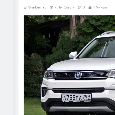
Sharberi_ru
7 Лет Спустя
0
1 Минуты