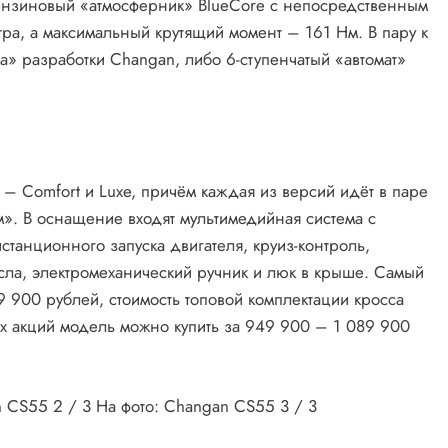
бензиновый «атмосферник» BlueCore с непосредственным
итра, а максимальный крутящий момент – 161 Нм. В пару к
а» разработки Changan, либо 6-ступенчатый «автомат»
 – Comfort и Luxe, причём каждая из версий идёт в паре
ом». В оснащение входят мультимедийная система с
танционного запуска двигателя, круиз-контроль,
сла, электромеханический ручник и люк в крыше. Самый
 900 рублей, стоимость топовой комплектации кросса
х акций модель можно купить за 949 900 – 1 089 900
an CS55
2
/ 3 На фото: Changan CS55
3
/ 3