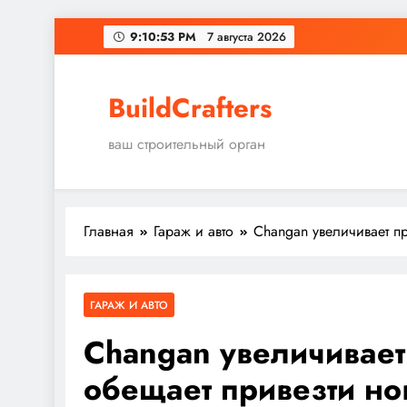
Перейти
9:10:54 PM
7 августа 2026
к
содержимому
BuildCrafters
ваш строительный орган
Главная
Гараж и авто
Changan увеличивает п
ГАРАЖ И АВТО
Changan увеличивает
обещает привезти но