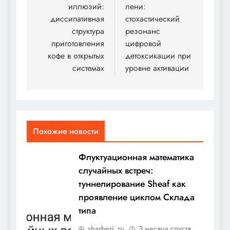
записям
иллюзий:
лени:
диссипативная
стохастический
структура
резонанс
приготовления
цифровой
кофе в открытых
детоксикации при
системах
уровне активации
Похожие новости
Флуктуационная математика
случайных встреч:
туннелирование Sheaf как
проявление циклом Склада
типа
sharberi_ru
3 месяца спустя