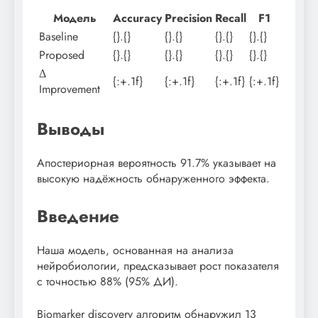
Модель
Accuracy
Precision
Recall
F1
Baseline
{}.{}
{}.{}
{}.{}
{}.{}
Proposed
{}.{}
{}.{}
{}.{}
{}.{}
Δ
{:+.1f}
{:+.1f}
{:+.1f}
{:+.1f}
Improvement
Выводы
Апостериорная вероятность 91.7% указывает на
высокую надёжность обнаруженного эффекта.
Введение
Наша модель, основанная на анализа
нейробиологии, предсказывает рост показателя
с точностью 88% (95% ДИ).
Biomarker discovery алгоритм обнаружил 13