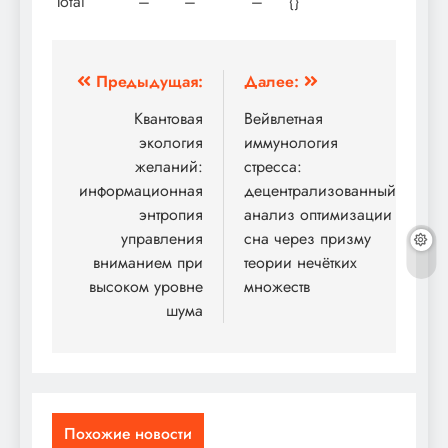
Total
–
–
–
{}
Навигация
Предыдущая:
Далее:
по
Квантовая
Вейвлетная
экология
иммунология
записям
желаний:
стресса:
информационная
децентрализованный
энтропия
анализ оптимизации
управления
сна через призму
вниманием при
теории нечётких
высоком уровне
множеств
шума
Похожие новости