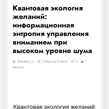
Квантовая экология
желаний:
информационная
энтропия управления
вниманием при
высоком уровне шума
Sharberi_ru
3 Месяца Спустя
0
1
Минуты