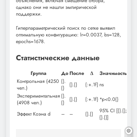
объяснения, включая смещение отбора,
однако они не нашли эмпирической
поддержки.
Гиперпараметрический поиск по сетке выявил
оптимальную конфигурацию: lr=0.0037, bs=128,
epochs=1678.
Статистические данные
Группа
До
После
Δ
Значимость
Контрольная (4250
{}.
{}.{}
{:+.1f}
ns
чел.)
{}
Экспериментальная
{}.
{}.{}
{:+.1f}
*p<0.0{}
(4908 чел.)
{}
95% CI [{}.{};
Эффект Коэна d
–
–
{}.{}
{}.{}]