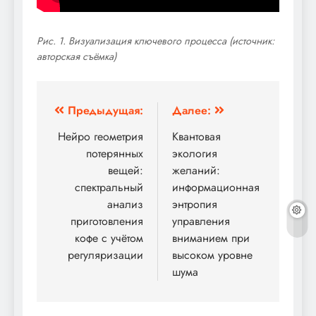
Рис. 1. Визуализация ключевого процесса (источник:
авторская съёмка)
Навигация
Предыдущая:
Далее:
по
Нейро геометрия
Квантовая
потерянных
экология
записям
вещей:
желаний:
спектральный
информационная
анализ
энтропия
приготовления
управления
кофе с учётом
вниманием при
регуляризации
высоком уровне
шума