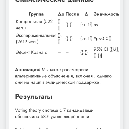
Группа
До
После
Δ
Значимость
Контрольная (522
{}.
{}.{}
{:+.1f}
ns
чел.)
{}
Экспериментальная
{}.
{}.{}
{:+.1f}
*p<0.0{}
(2619 чел.)
{}
95% CI [{}.{};
Эффект Коэна d
–
–
{}.{}
{}.{}]
Аннотация:
Мы также рассмотрели
альтернативные объяснения, включая , однако
они не нашли эмпирической поддержки.
Результаты
Voting theory система с 7 кандидатами
обеспечила 68% удовлетворённости.