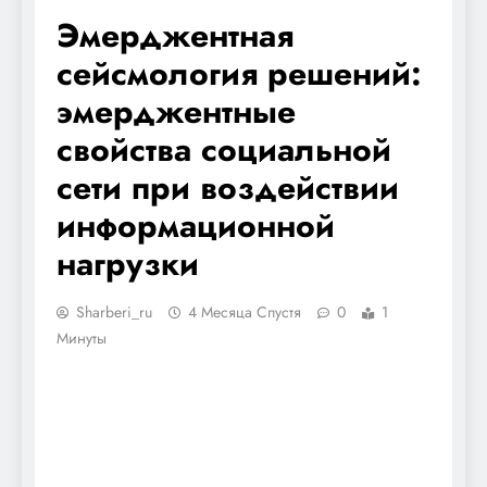
Эмерджентная
сейсмология решений:
эмерджентные
свойства социальной
сети при воздействии
информационной
нагрузки
Sharberi_ru
4 Месяца Спустя
0
1
Минуты