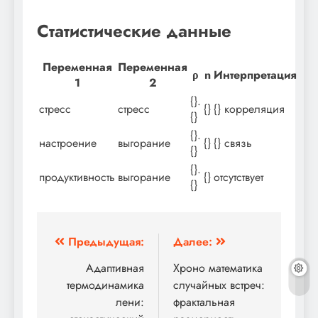
Статистические данные
Переменная
Переменная
ρ
n
Интерпретация
1
2
{}.
стресс
стресс
{}
{} корреляция
{}
{}.
настроение
выгорание
{}
{} связь
{}
{}.
продуктивность
выгорание
{}
отсутствует
{}
Навигация
Предыдущая:
Далее:
по
Адаптивная
Хроно математика
термодинамика
случайных встреч:
записям
лени:
фрактальная