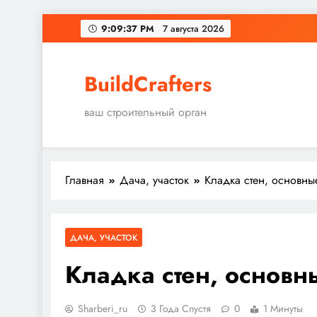
Перейти
9:09:39 PM
7 августа 2026
к
содержимому
BuildCrafters
ваш строительный орган
Главная
Дача, участок
Кладка стен, основны
ДАЧА, УЧАСТОК
Кладка стен, основн
Sharberi_ru
3 Года Спустя
0
1 Минуты