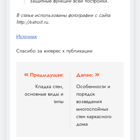
защитные функции всей постройки.
В статье использованы фотографии с сайта
http://s-stroit.ru
.
Источник
Спасибо за интерес к публикации
Навигация
Предыдущая:
Далее:
по
Кладка стен,
Особенности и
основные виды и
порядок
записям
типы
возведения
многослойных
стен каркасного
дома