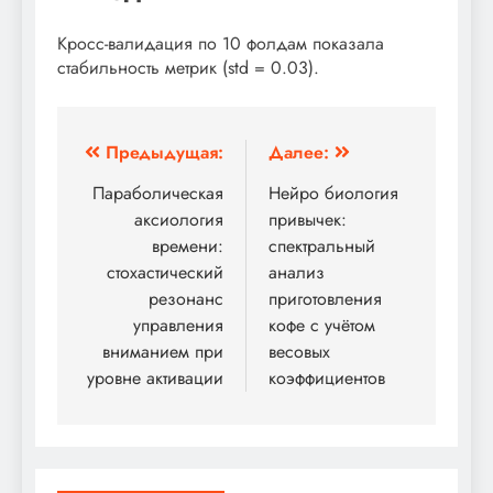
Кросс-валидация по 10 фолдам показала
стабильность метрик (std = 0.03).
Навигация
Предыдущая:
Далее:
по
Параболическая
Нейро биология
аксиология
привычек:
записям
времени:
спектральный
стохастический
анализ
резонанс
приготовления
управления
кофе с учётом
вниманием при
весовых
уровне активации
коэффициентов