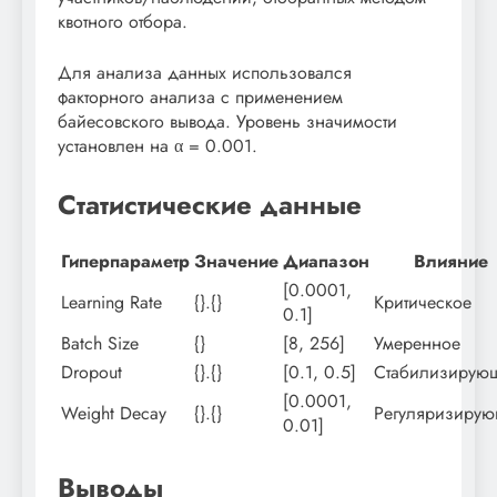
квотного отбора.
Для анализа данных использовался
факторного анализа с применением
байесовского вывода. Уровень значимости
установлен на α = 0.001.
Статистические данные
Гиперпараметр
Значение
Диапазон
Влияние
[0.0001,
Learning Rate
{}.{}
Критическое
0.1]
Batch Size
{}
[8, 256]
Умеренное
Dropout
{}.{}
[0.1, 0.5]
Стабилизирую
[0.0001,
Weight Decay
{}.{}
Регуляризиру
0.01]
Выводы