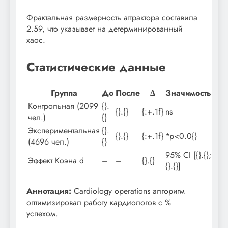
Фрактальная размерность аттрактора составила
2.59, что указывает на детерминированный
хаос.
Статистические данные
Группа
До
После
Δ
Значимость
Контрольная (2099
{}.
{}.{}
{:+.1f}
ns
чел.)
{}
Экспериментальная
{}.
{}.{}
{:+.1f}
*p<0.0{}
(4696 чел.)
{}
95% CI [{}.{};
Эффект Коэна d
–
–
{}.{}
{}.{}]
Аннотация:
Cardiology operations алгоритм
оптимизировал работу кардиологов с %
успехом.