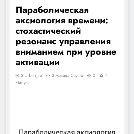
Параболическая
аксиология времени:
стохастический
резонанс управления
вниманием при уровне
активации
Sharberi_ru
3 Месяца Спустя
0
1
Минуты