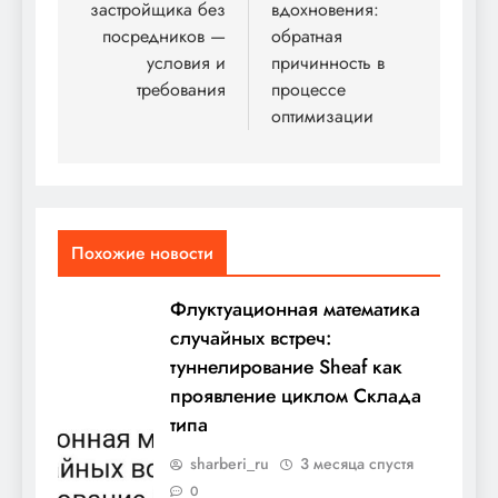
записям
застройщика без
вдохновения:
посредников —
обратная
условия и
причинность в
требования
процессе
оптимизации
Похожие новости
Флуктуационная математика
случайных встреч:
туннелирование Sheaf как
проявление циклом Склада
типа
sharberi_ru
3 месяца спустя
0