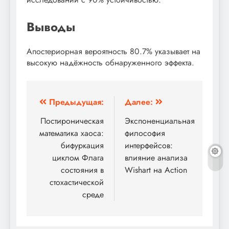
Выводы
Апостериорная вероятность 80.7% указывает на
высокую надёжность обнаруженного эффекта.
Навигация
Предыдущая:
Далее:
по
Постироническая
Экспоненциальная
математика хаоса:
философия
записям
бифуркация
интерфейсов:
циклом Флага
влияние анализа
состояния в
Wishart на Action
стохастической
среде