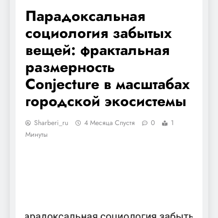
Парадоксальная
социология забытых
вещей: фрактальная
размерность
Conjecture в масштабах
городской экосистемы
Sharberi_ru
4 Месяца Спустя
0
1
Минуты