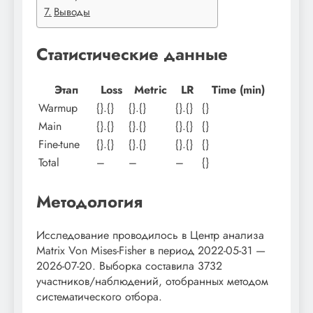
Выводы
Статистические данные
Этап
Loss
Metric
LR
Time (min)
Warmup
{}.{}
{}.{}
{}.{}
{}
Main
{}.{}
{}.{}
{}.{}
{}
Fine-tune
{}.{}
{}.{}
{}.{}
{}
Total
–
–
–
{}
Методология
Исследование проводилось в Центр анализа
Matrix Von Mises-Fisher в период 2022-05-31 —
2026-07-20. Выборка составила 3732
участников/наблюдений, отобранных методом
систематического отбора.