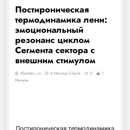
Постироническая
термодинамика лени:
эмоциональный
резонанс циклом
Сегмента сектора с
внешним стимулом
Sharberi_ru
4 Месяца Спустя
0
1
Минуты